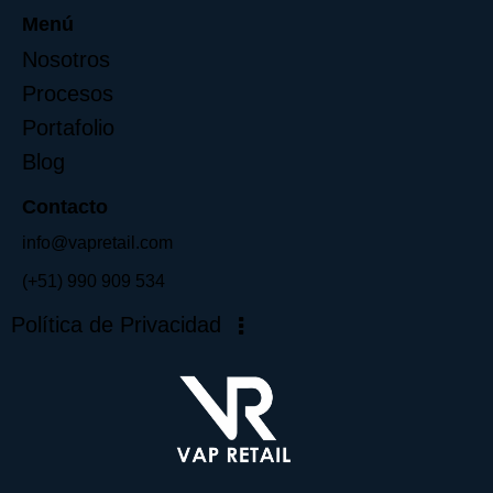
Menú
Nosotros
Procesos
Portafolio
Blog
Contacto
info@vapretail.com
(+51) 990 909 534
Política de Privacidad