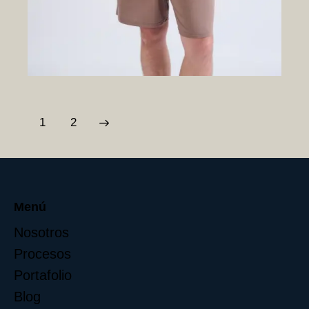
→
1
2
Menú
Nosotros
Procesos
Portafolio
Blog