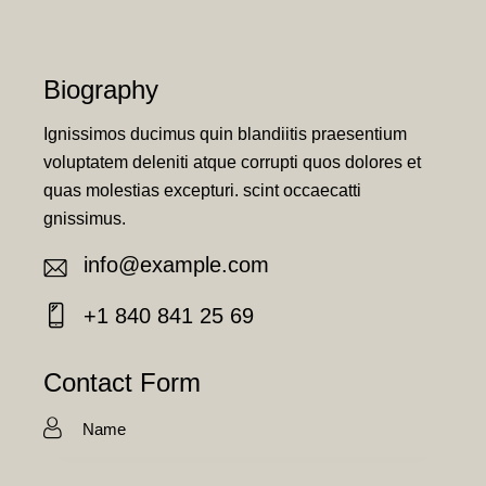
Biography
Ignissimos ducimus quin blandiitis praesentium
voluptatem deleniti atque corrupti quos dolores et
quas molestias excepturi. scint occaecatti
gnissimus.
info@example.com
E-
+1 840 841 25 69
m
Ph
ail:
on
Contact Form
e: