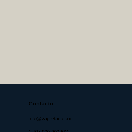
Contacto
info@vapretail.com
(+51) 990 909 534