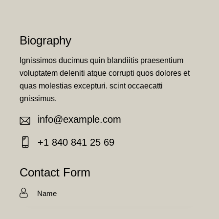
Biography
Ignissimos ducimus quin blandiitis praesentium
voluptatem deleniti atque corrupti quos dolores et
quas molestias excepturi. scint occaecatti
gnissimus.
info@example.com
E-
+1 840 841 25 69
m
Ph
ail:
on
Contact Form
e: